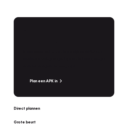
APK Keuring bij
Vakgarage!
Is het weer tijd voor de jaarlijkse APK? Ga
snel naar Vakgarage bij u in de buurt, en ga
zonder zorgen de weg op!
Plan een APK in
Direct plannen
Grote beurt