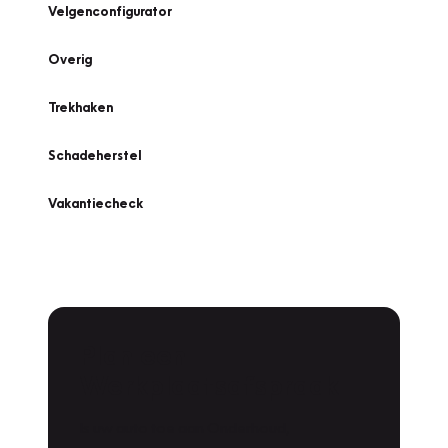
Velgenconfigurator
Overig
Trekhaken
Schadeherstel
Vakantiecheck
Plan een
Werkplaatsafspraak
Is uw auto toe aan Onderhoud,