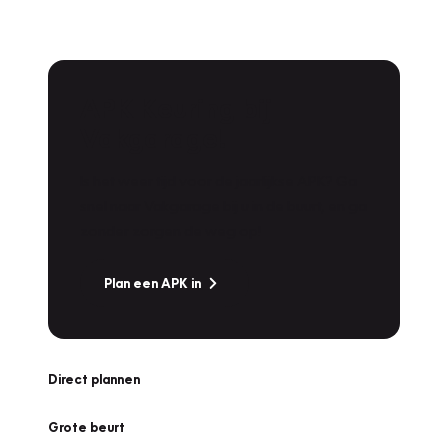
APK Keuring bij
Vakgarage!
Is het weer tijd voor de jaarlijkse APK? Ga
snel naar Vakgarage bij u in de buurt, en ga
zonder zorgen de weg op!
Plan een APK in
Direct plannen
Grote beurt