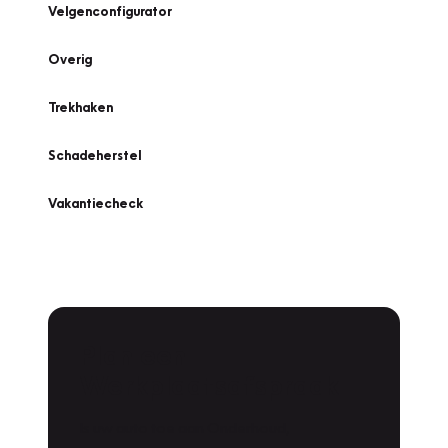
Velgenconfigurator
Overig
Trekhaken
Schadeherstel
Vakantiecheck
Plan een
Werkplaatsafspraak
Is uw auto toe aan Onderhoud,