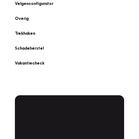
Velgenconfigurator
Overig
Trekhaken
Schadeherstel
Vakantiecheck
Plan een
Werkplaatsafspraak
Is uw auto toe aan Onderhoud,