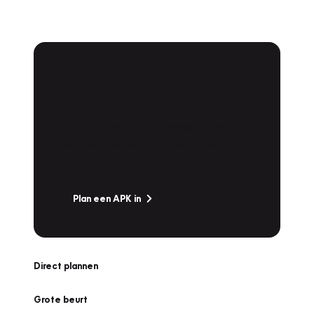
APK Keuring bij
Vakgarage!
Is het weer tijd voor de jaarlijkse APK? Ga
snel naar Vakgarage bij u in de buurt, en ga
zonder zorgen de weg op!
Plan een APK in
Direct plannen
Grote beurt