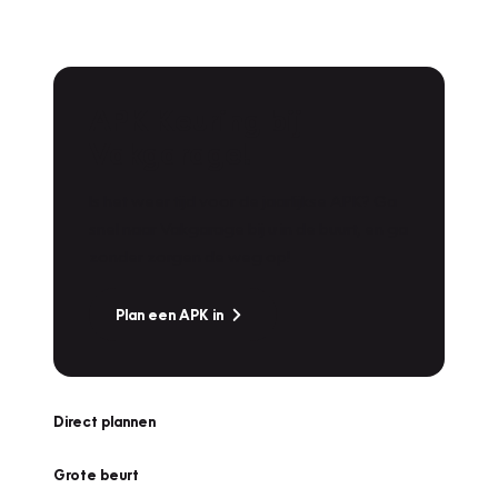
APK Keuring bij
Vakgarage!
Is het weer tijd voor de jaarlijkse APK? Ga
snel naar Vakgarage bij u in de buurt, en ga
zonder zorgen de weg op!
Plan een APK in
Direct plannen
Grote beurt