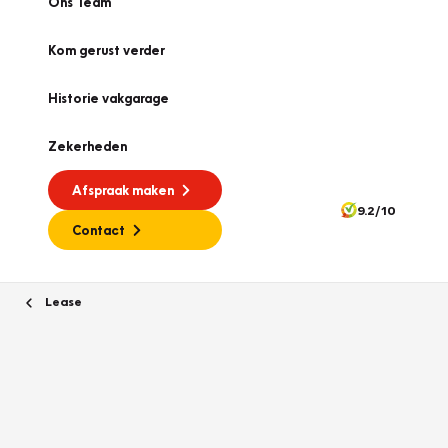
Ons Team
Kom gerust verder
Historie vakgarage
Zekerheden
Afspraak maken
9.2/10
Contact
Lease