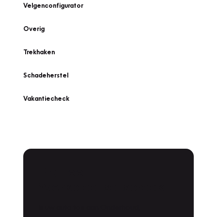
Velgenconfigurator
Overig
Trekhaken
Schadeherstel
Vakantiecheck
Plan een
Werkplaatsafspraak
Is uw auto toe aan Onderhoud,