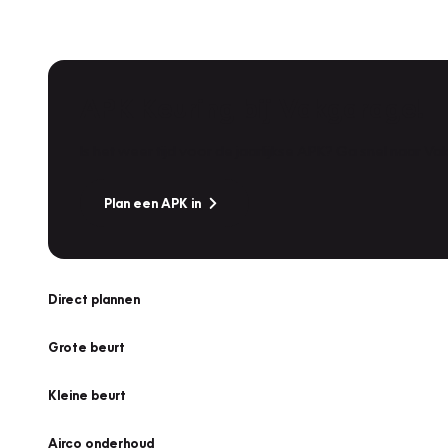
APK Keuring bij Vakgarage!
Is het weer tijd voor de jaarlijkse APK? Ga snel naar V
Plan een APK in
Direct plannen
Grote beurt
Kleine beurt
Airco onderhoud