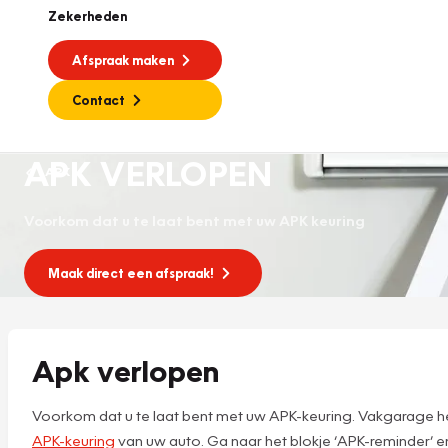
Zekerheden
Afspraak maken
Contact
APK VERLOPEN
APK
Voorkom dat u te laat bent met uw APK keuring
Maak direct een afspraak!
Apk verlopen
Voorkom dat u te laat bent met uw APK-keuring. Vakgarage he
APK-keuring
van uw auto. Ga naar het blokje ‘APK-reminder’ e