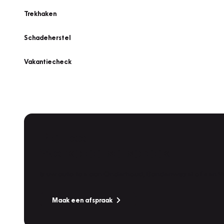
Trekhaken
Schadeherstel
Vakantiecheck
Plan een
Werkplaatsafspraak
Is uw auto toe aan Onderhoud, Bandenwissel of een Va
Maak een afspraak