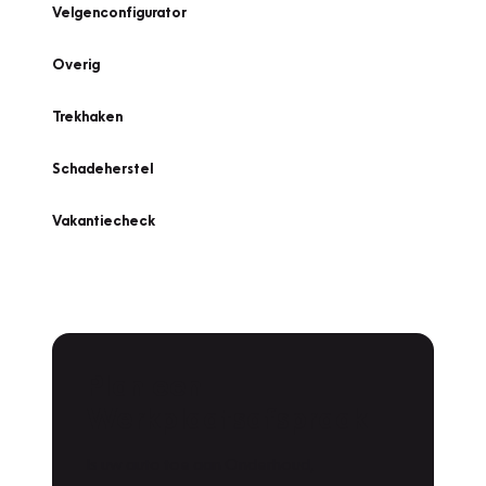
Velgenconfigurator
Overig
Trekhaken
Schadeherstel
Vakantiecheck
Plan een
Werkplaatsafspraak
Is uw auto toe aan Onderhoud,