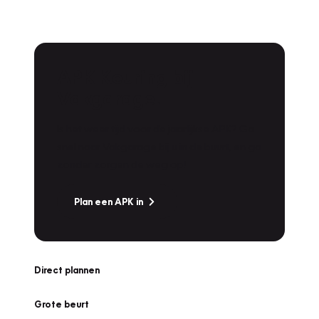
APK Keuring bij
Vakgarage!
Is het weer tijd voor de jaarlijkse APK? Ga
snel naar Vakgarage bij u in de buurt, en ga
zonder zorgen de weg op!
Plan een APK in
Direct plannen
Grote beurt