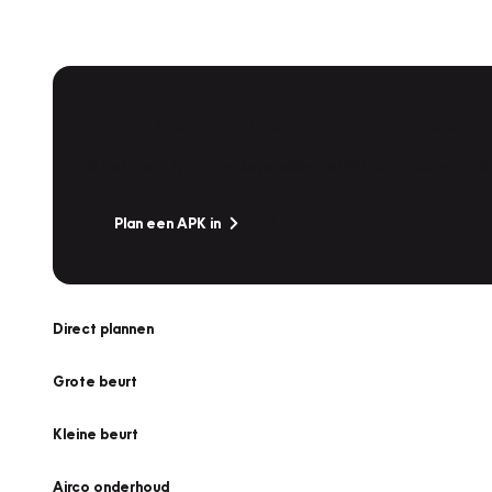
APK Keuring bij Vakgarage!
Is het weer tijd voor de jaarlijkse APK? Ga snel naar V
Plan een APK in
Direct plannen
Grote beurt
Kleine beurt
Airco onderhoud