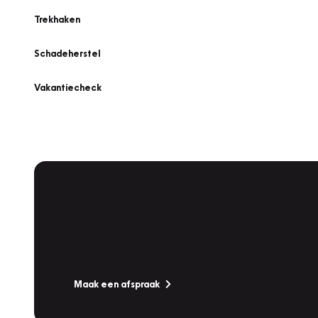
Trekhaken
Schadeherstel
Vakantiecheck
Plan een
Werkplaatsafspraak
Is uw auto toe aan Onderhoud, Bandenwissel of een Va
Maak een afspraak